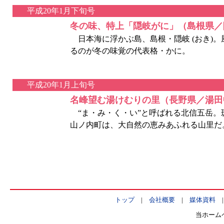
平成20年1月下旬号
冬の味、特上「隠岐がに」（島根県／
日本海に浮かぶ島、島根・隠岐 (おき)
るのが冬の味覚の代表格・かに。
平成20年1月上旬号
名峰望む湯けむりの里（長野県／湯田
“ま・み・く・い”と呼ばれる北信五岳。
山ノ内町は、大自然の恵みあふれる山里だ
トップ
|
会社概要
|
媒体資料
当ホーム