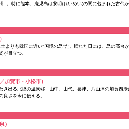
─。特に熊本、鹿児島は黎明(れいめい)の闇に包まれた古代
）
本土よりも韓国に近い“国境の島”だ。晴れた日には、島の高台
姿が目立つ。
県／加賀市・小松市）
わき出る北陸の温泉郷－山中、山代、粟津、片山津の加賀四湯(
の良さを今に伝える。
泉）