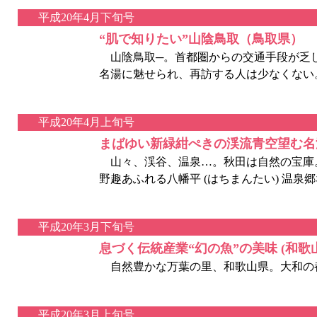
平成20年4月下旬号
“肌で知りたい”山陰鳥取（鳥取県）
山陰鳥取─。首都圏からの交通手段が乏し
名湯に魅せられ、再訪する人は少なくない
平成20年4月上旬号
まばゆい新緑紺ぺきの渓流青空望む名
山々、渓谷、温泉…。秋田は自然の宝庫。
野趣あふれる八幡平 (はちまんたい) 温
平成20年3月下旬号
息づく伝統産業“幻の魚”の美味 (和
自然豊かな万葉の里、和歌山県。大和の
平成20年3月上旬号