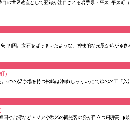
番目の世界遺産として登録が注目される岩手県・平泉=平泉町=
島”四国。宝石をばらまいたような、神秘的な光景が広がる多
町）
。6つの温泉場を持つ松崎は漆喰(しっくい)こて絵の名工「入
）
国や台湾などアジアや欧米の観光客の姿が目立つ飛騨高山(岐