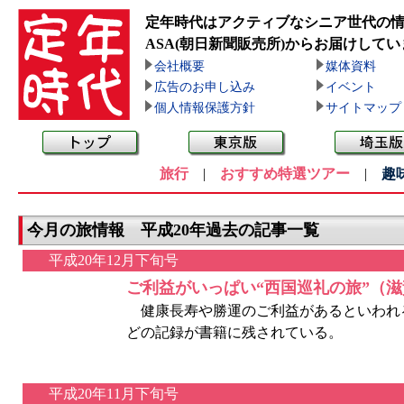
定年時代はアクティブなシニア世代の
ASA(朝日新聞販売所)
からお届けしてい
会社概要
媒体資料
広告のお申し込み
イベント
個人情報保護方針
サイトマップ
旅行
|
おすすめ特選ツアー
|
趣
今月の旅情報 平成20年過去の記事一覧
平成20年12月下旬号
ご利益がいっぱい“西国巡礼の旅”（
健康長寿や勝運のご利益があるといわれる古
どの記録が書籍に残されている。
平成20年11月下旬号