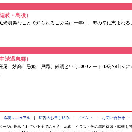
隠岐・島後）
。風光明美なことで知られるこの島は一年中、海の幸に恵まれる
中渋温泉郷）
斑尾、妙高、黒姫、戸隠、飯綱という2000メートル級の山々
。
|
送稿マニュアル
|
広告のお申し込み
|
イベント
|
お問い合わせ
ページに掲載されている全ての文章、写真、イラスト等の無断複製・転載を