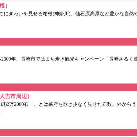
根）
にぎわいを見せる箱根(神奈川)。仙石原高原など豊かな自然
009年、長崎市ではまち歩き観光キャンペーン「長崎さるく幕末編
／人吉市周辺）
)2万2000石一、とは幕府を欺き少なく見せた石数。外から
。