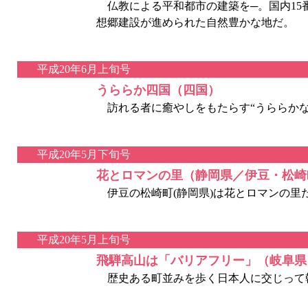
仏教による平和都市の建築を─。国内15
想郷建設が進められた自然豊かな地だ。
平成20年6月上旬号
うららか四国（四国）
訪れる者に癒やしをもたらす“うららかな
平成20年5月下旬号
花とロマンの里（静岡県／伊豆・松崎
伊豆の松崎町(静岡県)は花とロマンの里だ
平成20年5月上旬号
飛騨高山は「バリアフリー」（岐阜県
歴史ある町並みを歩く日本人に交じって韓