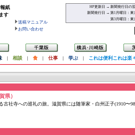
HP更新日 →
新聞発行日の翌
情報紙
新聞発行日 →
第1月曜日：東
ます
第3月曜日：東
送稿マニュアル
お問い合わせ
味
|
相談
|
食
|
仕事
|
学ぶ
|
これは便利これは楽
滋賀県）
社寺への巡礼の旅。滋賀県には随筆家・白州正子(1910〜98)