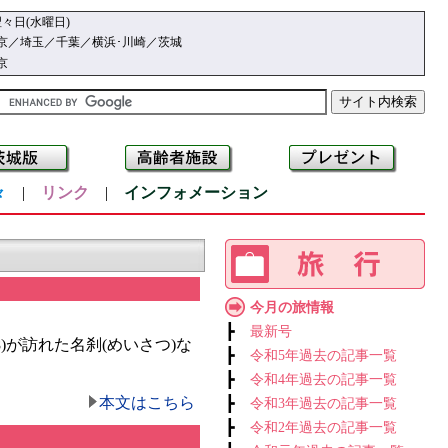
々日(水曜日)
京／埼玉／千葉／横浜･川崎／茨城
京
々
|
リンク
|
インフォメーション
今月の旅情報
┣
最新号
が訪れた名刹(めいさつ)な
┣
令和5年過去の記事一覧
┣
令和4年過去の記事一覧
本文はこちら
┣
令和3年過去の記事一覧
┣
令和2年過去の記事一覧