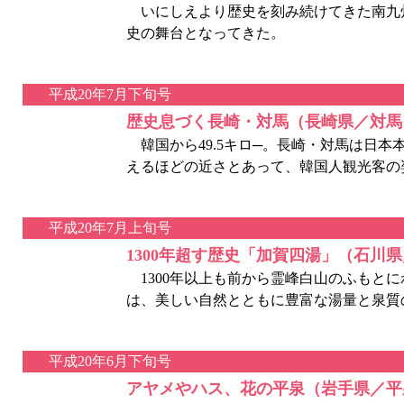
いにしえより歴史を刻み続けてきた南九州
史の舞台となってきた。
平成20年7月下旬号
歴史息づく長崎・対馬（長崎県／対馬
韓国から49.5キロ─。長崎・対馬は日本
えるほどの近さとあって、韓国人観光客の
平成20年7月上旬号
1300年超す歴史「加賀四湯」（石川
1300年以上も前から霊峰白山のふもとに
は、美しい自然とともに豊富な湯量と泉質
平成20年6月下旬号
アヤメやハス、花の平泉（岩手県／平