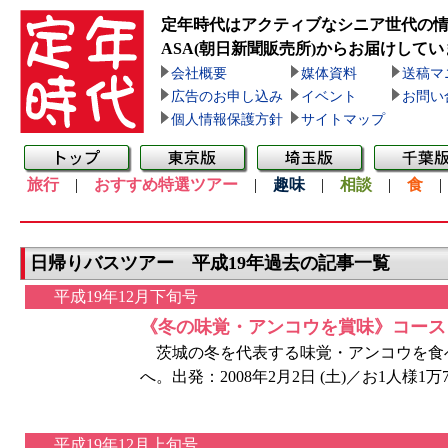
定年時代はアクティブなシニア世代の
ASA(朝日新聞販売所)
からお届けしてい
会社概要
媒体資料
送稿マ
広告のお申し込み
イベント
お問い
個人情報保護方針
サイトマップ
旅行
|
おすすめ特選ツアー
|
趣味
|
相談
|
食
日帰りバスツアー 平成19年過去の記事一覧
平成19年12月下旬号
《冬の味覚・アンコウを賞味》コース
茨城の冬を代表する味覚・アンコウを食
へ。出発：2008年2月2日 (土)／お1人様1万7
平成19年12月上旬号