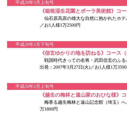
平成20年3月上旬号
《箱根湿生花園とポーラ美術館》コース
仙石原高原の雄大な自然に抱かれたホテル大箱
／お1人様1万2500円
平成20年2月下旬号
《信玄ゆかりの地を訪ねる》コース（
戦国時代きっての名将・武田信玄のふる
出発：2007年3月27日(火)／お1人様1万350
平成20年2月上旬号
《越生の梅林と遠山家のおひな様》コ
梅香る越生梅林と遠山記念館（埼玉）へ。出発
万1800円