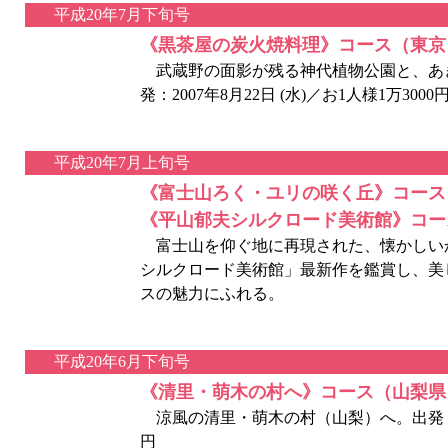
平成20年7月下旬号
《黒茶屋の炭火焼料理》コース（東京
武蔵野の面影が残る神代植物公園と、あ
発：2007年8月22日 (水)／お1人様1万3000
平成20年7月上旬号
《富士山ろく・ユリの咲く丘》コース
《平山郁夫シルクロード美術館》コー
富士山を仰ぐ地に再現された、懐かしい
シルクロード美術館」最新作を鑑賞し、美
スの魅力にふれる。
平成20年6月下旬号
《清里・萌木の村へ》コース（山梨県
涼風の清里・萌木の村（山梨）へ。出発：2007
円