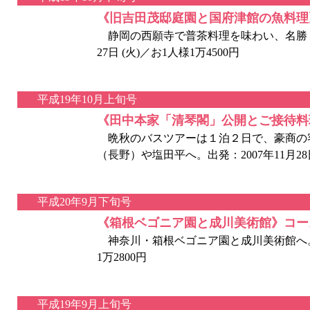
《旧吉田茂邸庭園と国府津館の魚料理
静岡の西願寺で普茶料理を味わい、名勝・楽
27日 (火)／お1人様1万4500円
平成19年10月上旬号
《田中本家「清琴閣」公開とご接待料
晩秋のバスツアーは１泊２日で、豪商の
（長野）や塩田平へ。出発：2007年11月28日
平成20年9月下旬号
《箱根ベゴニア園と成川美術館》コー
神奈川・箱根ベゴニア園と成川美術館へ。出発：
1万2800円
平成19年9月上旬号