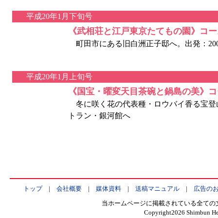
平成20年1月下旬号
《武相荘と江戸東京たてもの園》コー
町田市にある旧白洲正子邸へ。出発：2007年
平成20年1月上旬号
《国宝・曜変天目茶碗と鍋島の美》コ
冬に咲く花の代表種・ロウバイ香る宝登
トラン・銀河館へ
トップ
|
会社概要
|
媒体資料
|
送稿マニュアル
|
広告の
当ホームページに掲載されている全ての
Copyright
2026 Shimbun Hen