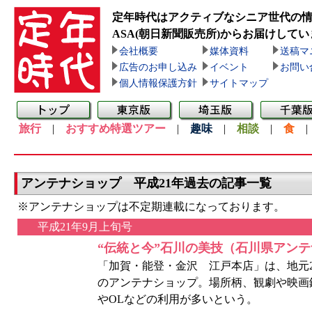
定年時代はアクティブなシニア世代の
ASA(朝日新聞販売所)
からお届けしてい
会社概要
媒体資料
送稿マ
広告のお申し込み
イベント
お問い
個人情報保護方針
サイトマップ
旅行
|
おすすめ特選ツアー
|
趣味
|
相談
|
食
アンテナショップ 平成21年過去の記事一覧
※アンテナショップは不定期連載になっております。
平成21年9月上旬号
“伝統と今”石川の美技（石川県アン
「加賀・能登・金沢 江戸本店」は、地元
のアンテナショップ。場所柄、観劇や映画
やOLなどの利用が多いという。