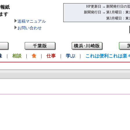
HP更新日 →
新聞発行日の翌
情報紙
新聞発行日 →
第1月曜日：東
ます
第3月曜日：東
送稿マニュアル
お問い合わせ
味
|
相談
|
食
|
仕事
|
学ぶ
|
これは便利これは楽