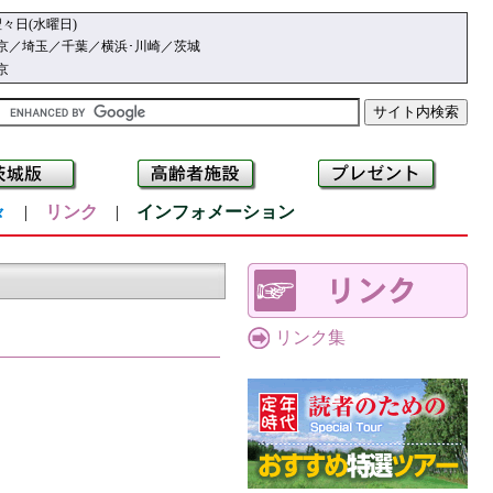
々日(水曜日)
京／埼玉／千葉／横浜･川崎／茨城
京
々
|
リンク
|
インフォメーション
リンク集