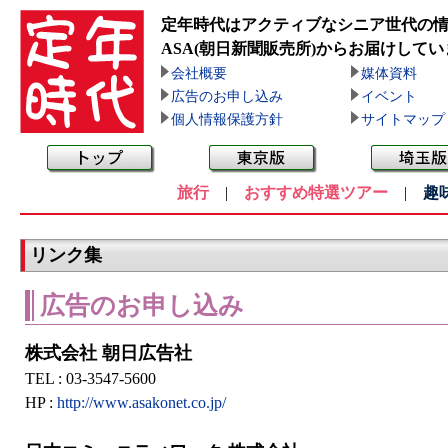
定年時代はアクティブなシニア世代の
ASA(朝日新聞販売所)
からお届けしてい
会社概要
媒体資料
広告のお申し込み
イベント
個人情報保護方針
サイトマップ
旅行
|
おすすめ特選ツアー
|
趣
リンク集
広告のお申し込み
株式会社 朝日広告社
TEL : 03-3547-5600
HP :
http://www.asakonet.co.jp/