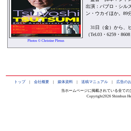
出演：パブロ・シル
ン・ウカイほか。89
31日（金）から、
（Tel.03・6259・
Photos © Christine Plenus
トップ
|
会社概要
|
媒体資料
|
送稿マニュアル
|
広告の
当ホームページに掲載されている全ての
Copyright
2026 Shimbun Hen