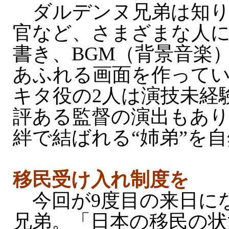
ダルデンヌ兄弟は知り
官など、さまざまな人
書き、BGM（背景音楽
あふれる画面を作って
キタ役の2人は演技未経
評ある監督の演出もあ
絆で結ばれる“姉弟”を
移民受け入れ制度を
今回が9度目の来日に
兄弟。「日本の移民の状