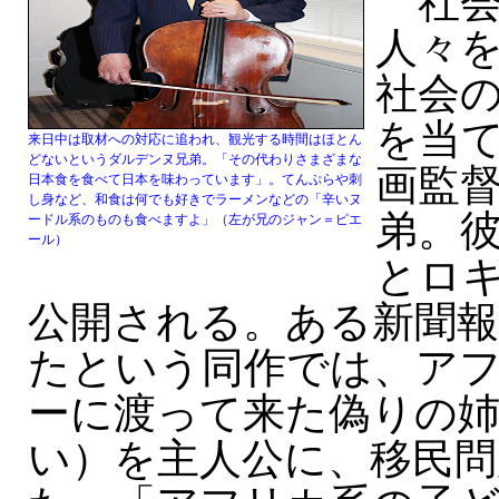
社会
人々
社会
を当
来日中は取材への対応に追われ、観光する時間はほとん
どないというダルデンヌ兄弟。「その代わりさまざまな
画監
日本食を食べて日本を味わっています」。てんぷらや刺
し身など、和食は何でも好きでラーメンなどの「辛いヌ
弟。
ードル系のものも食べますよ」（左が兄のジャン＝ピエ
ール）
とロキ
公開される。ある新聞報
たという同作では、ア
ーに渡って来た偽りの
い）を主人公に、移民問