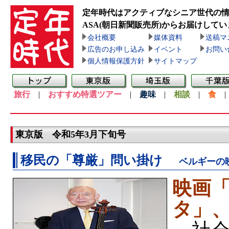
定年時代はアクティブなシニア世代の
ASA(朝日新聞販売所)
からお届けしてい
会社概要
媒体資料
送稿マ
広告のお申し込み
イベント
お問い
個人情報保護方針
サイトマップ
旅行
|
おすすめ特選ツアー
|
趣味
|
相談
|
食
東京版 令和5年3月下旬号
移民の「尊厳」問い掛け
ベルギーの
映画
タ」、