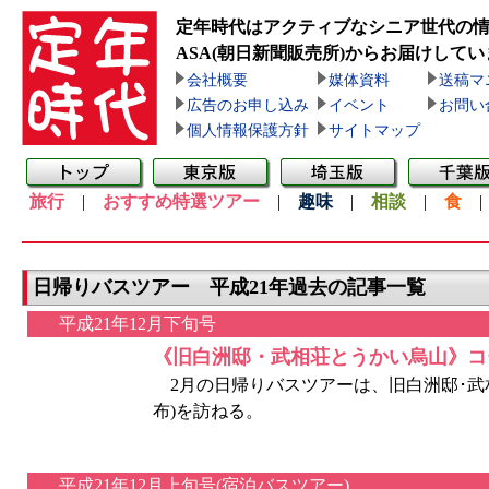
定年時代はアクティブなシニア世代の
ASA(朝日新聞販売所)
からお届けしてい
会社概要
媒体資料
送稿マ
広告のお申し込み
イベント
お問い
個人情報保護方針
サイトマップ
旅行
|
おすすめ特選ツアー
|
趣味
|
相談
|
食
日帰りバスツアー 平成21年過去の記事一覧
平成21年12月下旬号
《旧白洲邸・武相荘とうかい烏山》コ
2月の日帰りバスツアーは、旧白洲邸･武相
布)を訪ねる。
平成21年12月上旬号(宿泊バスツアー)