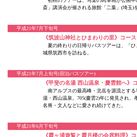
初秋のツアーは、写楽の肉筆画が公開中の
斎」講演会が催される旅館「二葉」(埼玉)
平成21年7月下旬号
《筑波山神社とひまわりの里》コース
夏の終わりの日帰りバスツアーは、「ひ
城県筑西市を訪ねる。
平成21年7月上旬号(宿泊バスツアー)
《甲斐の名湯 西山温泉・慶雲館へ》
南アルプスの最高峰・北岳を源流とする
湯・西山温泉。705(慶雲2)年に発見され
名将・文人などに愛され続けてきた。
平成21年6月下旬号
《霞ヶ浦遊覧と霞月楼の会席料理》コ