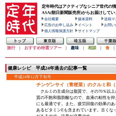
定年時代はアクティブなシニア世代の
ASA(朝日新聞販売所)
からお届けしてい
会社概要
媒体資料
送稿マ
広告のお申し込み
イベント
お問い
個人情報保護方針
サイトマップ
旅行
|
おすすめ特選ツアー
|
趣味
|
相談
|
食
健康レシピ 平成24年過去の記事一覧
平成24年12月下旬号
チンゲンサイ（青梗菜）のクルミ和（
クルミの主成分は脂質で、その70％以上
質の不飽和脂肪酸なので、血液の粘性を抑
にも最適です。また、疲労回復の効果のある
あるビタミンEも含まれています。古くな